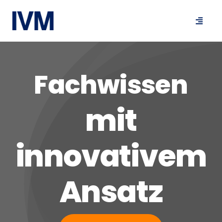
Skip
to
Toggle
content
Navigat
Fachwissen
mit
innovativem
Ansatz