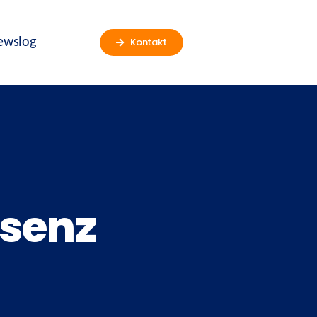
ewslog
Kontakt
äsenz