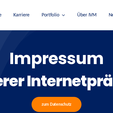
e
Karriere
Portfolio
Über IVM
N
Impressum
rer Internetpr
zum Datenschutz