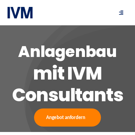
Skip
to
Toggle
content
Navigat
Anlagenbau
mit IVM
Consultants
Angebot anfordern