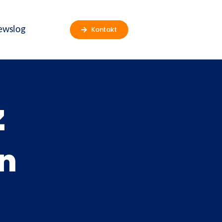
ewslog
Kontakt
z
n