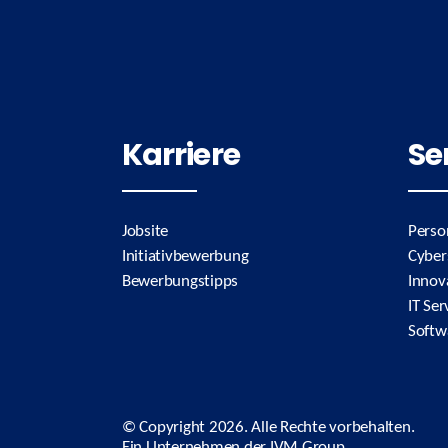
Karriere
Se
Jobsite
Perso
Initiativbewerbung
Cyber
Bewerbungstipps
Innov
IT Ser
Softw
© Copyright
2026. Alle Rechte vorbehalten.
Ein Unternehmen der
IVM Group