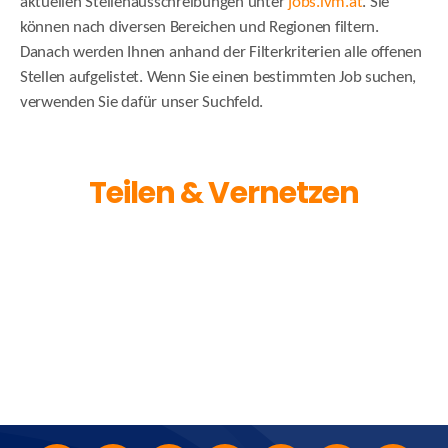
aktuellen Stellenausschreibungen unter
jobs.ivm.at
. Sie
können nach diversen Bereichen und Regionen filtern.
Danach werden Ihnen anhand der Filterkriterien alle offenen
Stellen aufgelistet. Wenn Sie einen bestimmten Job suchen,
verwenden Sie dafür unser Suchfeld.
Teilen & Vernetzen
Facebook
X
LinkedIn
Xing
Email